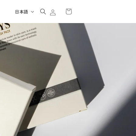
言
日本語
ロ
語
カ
グ
ー
イ
ト
ン