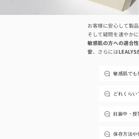
お客様に安心して製
そして疑問を速やか
敏感肌の方への適合性
安
、さらには
LEAL
折
敏感肌でも
り
た
どれくらい
た
み
妊娠中・授
可
能
保存方法や
な