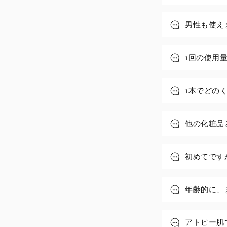
コ
男性も使え
ン
テ
ン
1回の使用
ツ
1本でどの
他の化粧品
初めてです
年齢的に、
アトピー肌