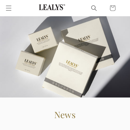
コンテ
ンツに
進む
カ
ー
ト
News